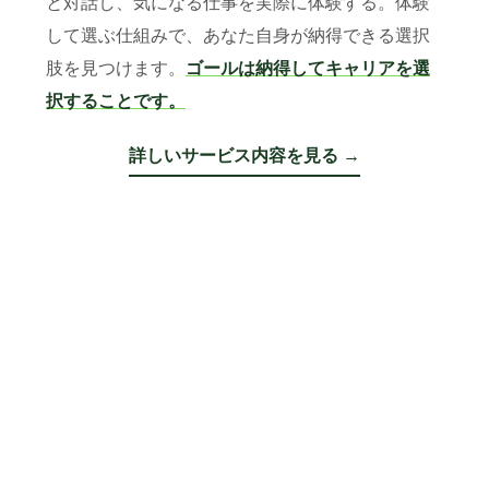
と対話し、気になる仕事を実際に体験する。体験
して選ぶ仕組みで、あなた自身が納得できる選択
肢を見つけます。
ゴールは納得してキャリアを選
択することです。
詳しいサービス内容を見る →
先生キャ
教員向け
教員向け
メンバー
お役立ち
お問い合
メニュー
リアコー
転職サポ
インター
準備中
お知らせ
紹介
情報
わせ
チとは
ート
ン
HOW IT WORKS / 3つのプログラム
体験して選ぶ、 先生キャリアコー